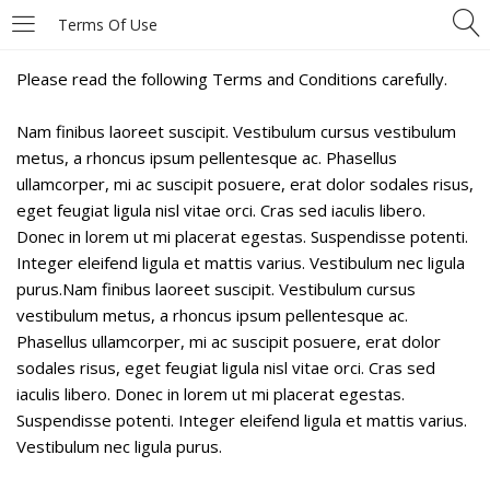
Terms Of Use
LOGIN
Please read the following Terms and Conditions carefully.
Nam finibus laoreet suscipit. Vestibulum cursus vestibulum
Enter your username and password to login.
metus, a rhoncus ipsum pellentesque ac. Phasellus
ullamcorper, mi ac suscipit posuere, erat dolor sodales risus,
eget feugiat ligula nisl vitae orci. Cras sed iaculis libero.
Donec in lorem ut mi placerat egestas. Suspendisse potenti.
Integer eleifend ligula et mattis varius. Vestibulum nec ligula
purus.Nam finibus laoreet suscipit. Vestibulum cursus
Remember me
vestibulum metus, a rhoncus ipsum pellentesque ac.
Phasellus ullamcorper, mi ac suscipit posuere, erat dolor
Login
sodales risus, eget feugiat ligula nisl vitae orci. Cras sed
iaculis libero. Donec in lorem ut mi placerat egestas.
Lost password?
Suspendisse potenti. Integer eleifend ligula et mattis varius.
Vestibulum nec ligula purus.