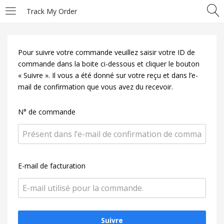
Track My Order
LOGIN
Pour suivre votre commande veuillez saisir votre ID de
Enter your username and password to login.
commande dans la boite ci-dessous et cliquer le bouton
« Suivre ». Il vous a été donné sur votre reçu et dans l’e-
mail de confirmation que vous avez du recevoir.
N° de commande
Remember me
E-mail de facturation
Login
Lost password?
Suivre