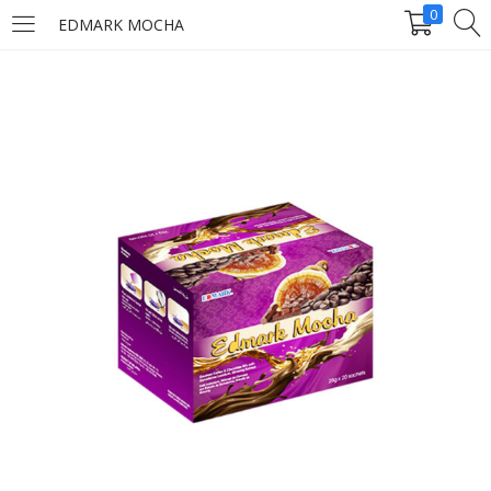
0
EDMARK MOCHA
LOGIN
Enter your username and password to login.
Remember me
Login
Lost password?