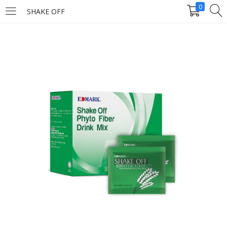
0
SHAKE OFF
LOGIN
Enter your username and password to login.
Remember me
Login
Lost password?