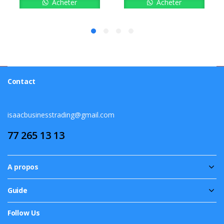
Acheter
Acheter
Contact
isaacbusinesstrading@gmail.com
77 265 13 13
A propos
Guide
Follow Us