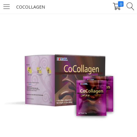
0
COCOLLAGEN
LOGIN
Enter your username and password to login.
Remember me
Login
Lost password?