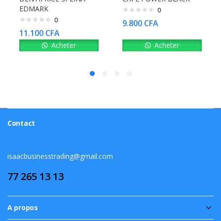
EDMARK
0
0
9.800
CFA
11.100
CFA
Acheter
Acheter
Contact
isaacbusinesstrading@gmail.com
77 265 13 13
A propos